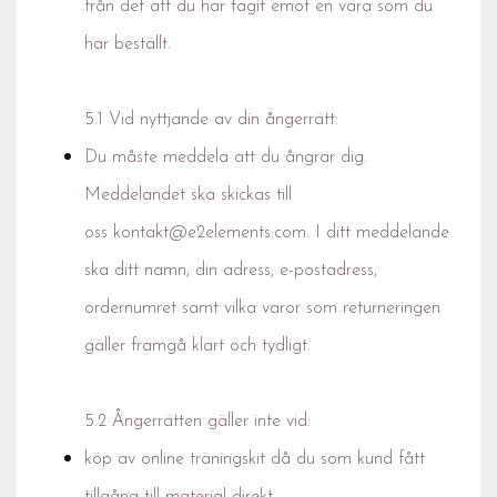
från det att du har tagit emot en vara som du
har beställt.
5.1 Vid nyttjande av din ångerrätt:
Du måste meddela att du ångrar dig.
Meddelandet ska skickas till
oss
kontakt@e2elements.com
. I ditt meddelande
ska ditt namn, din adress, e-postadress,
ordernumret samt vilka varor som returneringen
gäller framgå klart och tydligt.
5.2 Ångerrätten gäller inte vid:
köp av online träningskit då du som kund fått