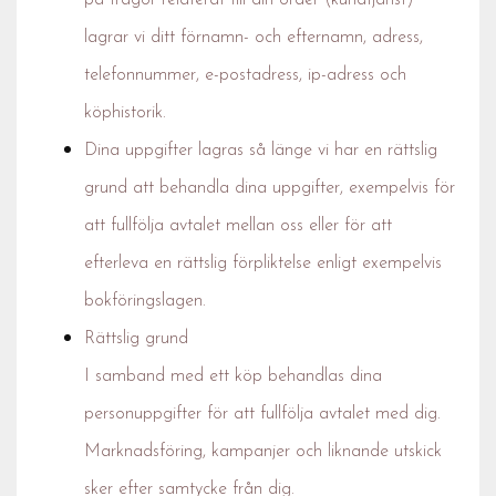
på frågor relaterat till din order (kundtjänst)
lagrar vi ditt förnamn- och efternamn, adress,
telefonnummer, e-postadress, ip-adress och
köphistorik.
Dina uppgifter lagras så länge vi har en rättslig
grund att behandla dina uppgifter, exempelvis för
att fullfölja avtalet mellan oss eller för att
efterleva en rättslig förpliktelse enligt exempelvis
bokföringslagen.
Rättslig grund
I samband med ett köp behandlas dina
personuppgifter för att fullfölja avtalet med dig.
Marknadsföring, kampanjer och liknande utskick
sker efter samtycke från dig.